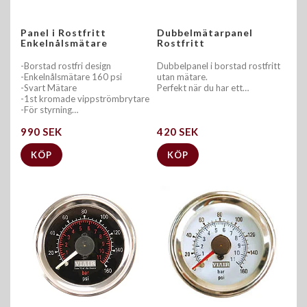
Panel i Rostfritt
Dubbelmätarpanel
Enkelnålsmätare
Rostfritt
-Borstad rostfri design
Dubbelpanel i borstad rostfritt
-Enkelnålsmätare 160 psi
utan mätare.
-Svart Mätare
Perfekt när du har ett…
-1st kromade vippströmbrytare
-För styrning…
990 SEK
420 SEK
KÖP
KÖP