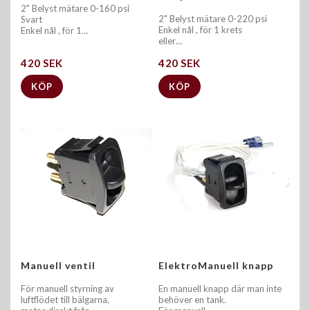
2" Belyst mätare 0-160 psi
2" Belyst mätare 0-220 psi
Svart
Enkel nål , för 1 krets
Enkel nål , för 1…
eller…
420 SEK
420 SEK
KÖP
KÖP
Manuell ventil
ElektroManuell knapp
För manuell styrning av
En manuell knapp där man inte
luftflödet till bälgarna,
behöver en tank.