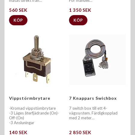
matas direkt från…
För manuell…
560 SEK
1 350 SEK
KÖP
KÖP
Vippstörmbrytare
7 Knappars Swichbox
-Kromad vippstömbrytare
7 switch box till ett 4-
-3 Läges återfjädrande (On)-
vägssystem. Färdigkopplad
Off-(On)
med 2 meter…
140 SEK
2 850 SEK