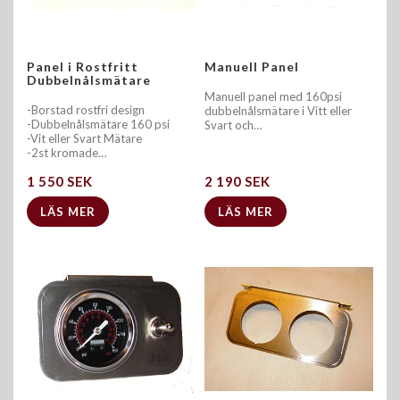
Panel i Rostfritt
Manuell Panel
Dubbelnålsmätare
Manuell panel med 160psi
-Borstad rostfri design
dubbelnålsmätare i Vitt eller
-Dubbelnålsmätare 160 psi
Svart och…
-Vit eller Svart Mätare
-2st kromade…
1 550 SEK
2 190 SEK
LÄS MER
LÄS MER